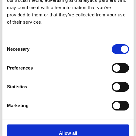
our social media, advertising and analytics partners who
ogródek
may combine it with other information that you’ve
provided to them or that they’ve collected from your use
Imię i nazwisko
525 000,00 zł
of their services.
9 252,73 zł / m2
Adres e-mail
Consent
Necessary
ZAPYTAJ O MIESZKANIE
Selection
Numer tel.
Preferences
2B>
Wiadomość
Statistics
WOLNE
Marketing
Wyrażam zgodę na przetwarzanie
moich danych osobowych w celu
Powierzchnia:
59.99 m2
odpowiedzi na przesłane przeze mnie
Pokoje:
4
zapytanie.
Allow all