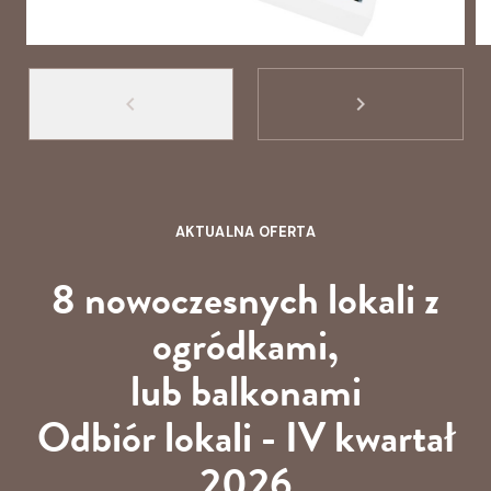
keyboard_arrow_left
keyboard_arrow_right
AKTUALNA OFERTA
8 nowoczesnych lokali z
ogródkami,
lub balkonami
Odbiór lokali - IV kwartał
2026