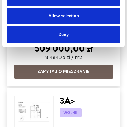
Piętro:
1 Piętro
Etap:
WYŚLIJ WIADOMOŚĆ
Cicha
Allow selection
Dodatkowo:
miejsce parkingkowe,
balkon, Poddasze
Deny
509 000,00 zł
8 484,75 zł / m2
ZAPYTAJ O MIESZKANIE
3A>
WOLNE