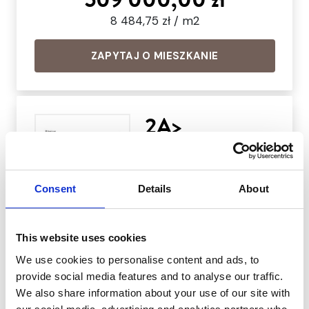
8 484,75 zł / m2
ZAPYTAJ O MIESZKANIE
2A>
WOLNE
Consent
Details
About
Powierzchnia:
56.74 m2
Pokoje:
3
This website uses cookies
Piętro:
Parter
We use cookies to personalise content and ads, to
provide social media features and to analyse our traffic.
Etap:
Cicha
Zapytaj o mieszkanie
We also share information about your use of our site with
Dodatkowo:
miejsce parkingkowe,