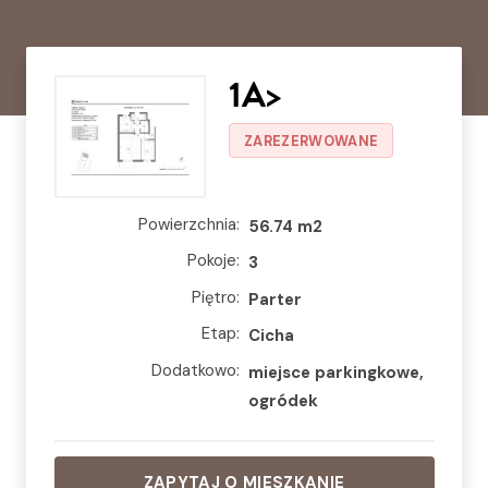
1A>
Bojano, Cicha
ZAREZERWOWANE
Powierzchnia:
56.74 m2
Pokoje:
3
Piętro:
Parter
Etap:
Cicha
Dodatkowo:
miejsce parkingkowe,
ogródek
ZAPYTAJ O MIESZKANIE