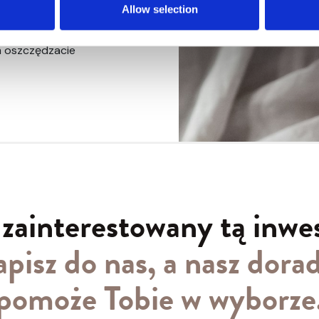
iej atrakcyjne
Allow selection
skujecie Państwo
im oszczędzacie
 zainterestowany tą inwe
pisz do nas, a nasz dora
pomoże Tobie w wyborze