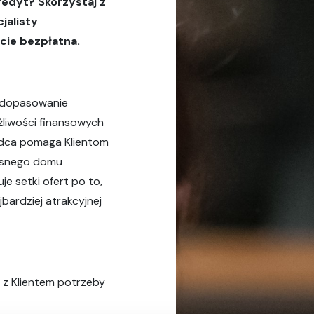
redyt? Skorzystaj z
jalisty
icie bezpłatna.
e dopasowanie
liwości finansowych
adca pomaga Klientom
asnego domu
e setki ofert po to,
jbardziej atrakcyjnej
 z Klientem potrzeby