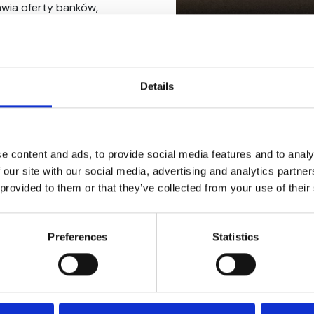
awia oferty banków,
jak i wady. Sprawdza
t mógł wybrać
nie
– pomaga
Details
 finansowania –
sanie umowy.
e content and ads, to provide social media features and to analy
 our site with our social media, advertising and analytics partn
 provided to them or that they’ve collected from your use of their
loma bankami, Klienci
dytów na rynku.
Preferences
Statistics
e Państwo szczegóły
łówne parametry
wybranych bankach.
dzę, który z banków