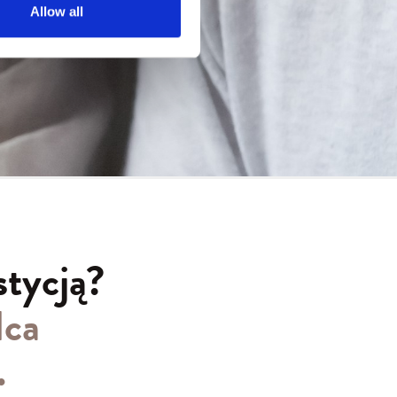
Allow all
stycją?
dca
.