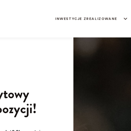
keyboard_arrow_down
INWESTYCJE ZREALIZOWANE
ytowy
ozycji!