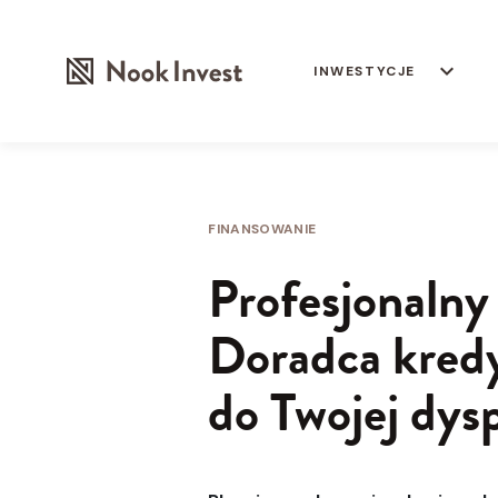
keyboard_arrow_down
INWESTYCJE
FINANSOWANIE
Profesjonalny
Doradca kred
do Twojej dysp