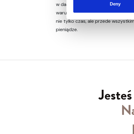
w danym momencie oferuje najbardz
Deny
warunki kredytowe. Dzięki temu zy
nie tylko czas, ale przede wszystk
pieniądze.
Jesteś
Na