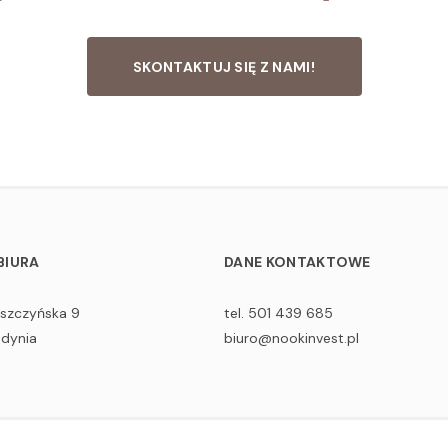
SKONTAKTUJ SIĘ Z NAMI!
BIURA
DANE KONTAKTOWE
aszczyńska 9
tel. 501 439 685
Gdynia
biuro@nookinvest.pl