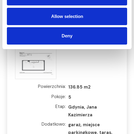
B>
WYŚLIJ WIADOMOŚĆ
WOLNE
Allow selection
Deny
Powierzchnia:
136.85 m2
Pokoje:
5
Etap:
Gdynia, Jana
Kazimierza
Dodatkowo:
garaż, miejsce
parkingkowe, taras,