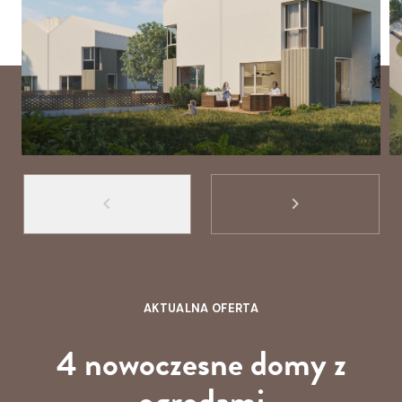
keyboard_arrow_left
keyboard_arrow_right
AKTUALNA OFERTA
4 nowoczesne domy z
ogrodami