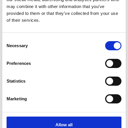
Powierzchnia:
136.85 m2
may combine it with other information that you’ve
provided to them or that they’ve collected from your use
Pokoje:
5
Imię i nazwisko
of their services.
Etap:
Gdynia, Jana
Kazimierza
Adres e-mail
Consent
Dodatkowo:
garaż, miejsce
Necessary
Selection
parkingkowe, taras,
ogródek, garderoba
Numer tel.
Preferences
1 650 000,00 zł
Wiadomość
Statistics
12 057,00 zł / m2
Marketing
ZAPYTAJ O MIESZKANIE
Wyrażam zgodę na przetwarzanie
moich danych osobowych w celu
odpowiedzi na przesłane przeze mnie
zapytanie.
Allow all