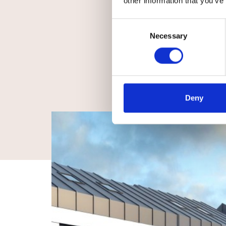
other information that you’ve
Wiadomość
Consent
Necessary
Selection
Wyrażam zgodę na przetwarzanie moich danyc
Deny