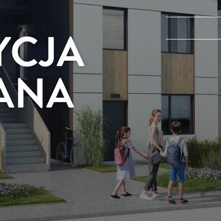
YCJA
ANA