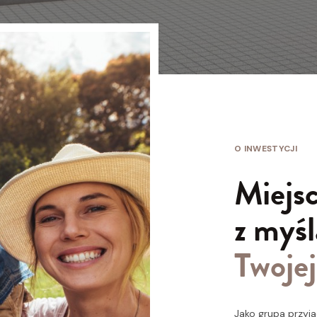
O INWESTYCJI
Miejs
z myśl
Twojej
Jako grupa przyj