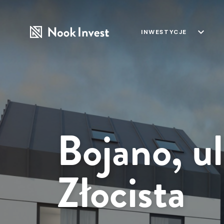
keyboard_arrow_down
INWESTYCJE
Bojano, ul
Złocista