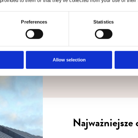
 provided to them or that they’ve collected from your use of their
Preferences
Statistics
h osobowych w celu odpowiedzi na przesłane przeze mnie zapytan
Allow selection
Najważniejsze 