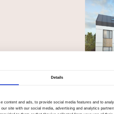
 dzięki
erów, którzy mają
wadratowych
Zapytaj o mieszkanie
tego, przy
Details
jesteśmy w stanie
lne i komfortowe
 modyfikacji
Adres e-mail
 wczesnym etapie
e content and ads, to provide social media features and to analy
Twoich potrzeb!
 our site with our social media, advertising and analytics partn