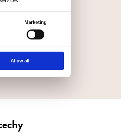
 services.
Marketing
ie.
WYŚLIJ WIADOMOŚĆ
Allow all
cechy