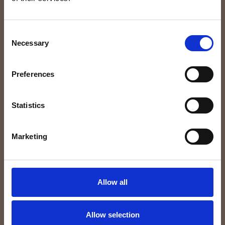
Imię i nazwisko
Consent
Adres e-mail
Necessary
Selection
Numer tel.
Preferences
Statistics
Wiadomość
Marketing
Wyrażam zgodę na przetwarzanie moich danych
osobowych w celu odpowiedzi na przesłane
przeze mnie zapytanie.
Allow all
WYŚLIJ WIADOMOŚĆ
Allow selection