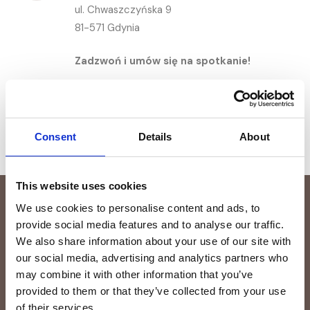
ul. Chwaszczyńska 9
81-571 Gdynia
Zadzwoń i umów się na spotkanie!
Dla Twojej wygody spotkania możliwe
w godzinach wieczornych
Consent
Details
About
This website uses cookies
We use cookies to personalise content and ads, to
Formularz kontaktowy
provide social media features and to analyse our traffic.
We also share information about your use of our site with
our social media, advertising and analytics partners who
may combine it with other information that you’ve
provided to them or that they’ve collected from your use
of their services.