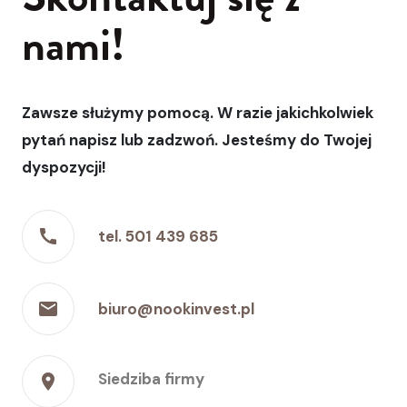
nami!
Zawsze służymy pomocą. W razie jakichkolwiek
pytań napisz lub zadzwoń. Jesteśmy do Twojej
dyspozycji!
call
tel. 501 439 685
local_post_office
biuro@nookinvest.pl
Siedziba firmy
place