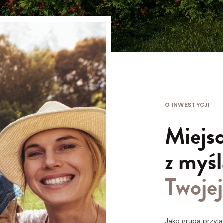
O INWESTYCJI
Miejs
z myśl
Twojej
Jako grupa przyj