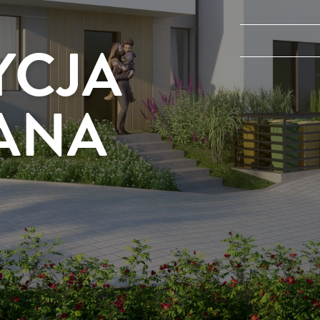
YCJA
ANA