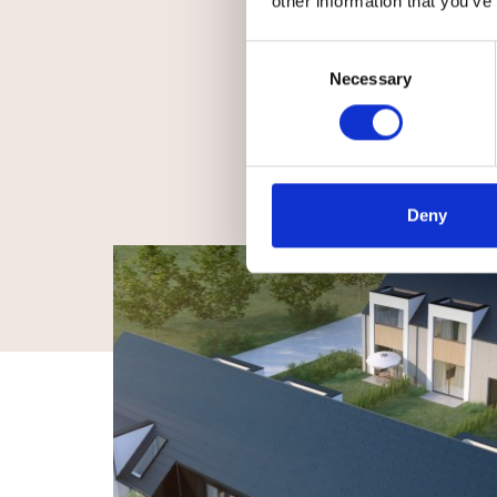
other information that you’ve
Wiadomość
Consent
Necessary
Selection
Wyrażam zgodę na przetwarzanie moich danyc
Deny