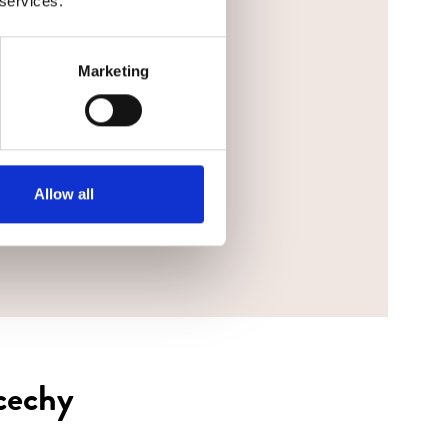
 services.
Marketing
ie.
WYŚLIJ WIADOMOŚĆ
Allow all
cechy