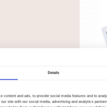
dzięki współpracy
 mają za sobą
ych oddanej
Zapytaj o mieszkanie
zy zachowaniu
Details
tanie
lne i komfortowe
 modyfikacji
Adres e-mail
 wczesnym etapie
e content and ads, to provide social media features and to analy
Twoich potrzeb!
 our site with our social media, advertising and analytics partn