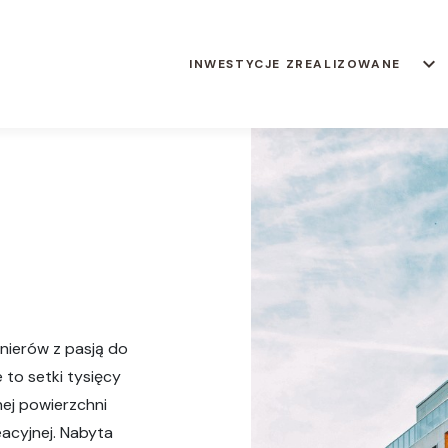
keyboard_arrow_down
INWESTYCJE ZREALIZOWANE
nierów z pasją do
to setki tysięcy
j powierzchni
eacyjnej. Nabyta