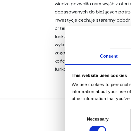
wiedza pozwoliła nam wyjść z ofertą
dopasowanych do bieżących potrz
inwestycje cechuje staranny dobór lo
przemyślany pod względem ekonom
funkcjonalnym projekt budowlany o
wykończenia. Wysoki nacisk kładzi
zagospodarowanie terenu wokół inw
Consent
końcowym, oddajemy Państwu do uż
funkcjonalne miejsce do życia.
This website uses cookies
We use cookies to personalis
information about your use of
other information that you’ve
Consent
Necessary
Selection