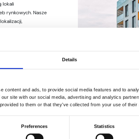
 lokali
eb rynkowych. Nasze
kalizacji,
icznym i
raz najwyższa jakość
emy również na
estycji. W efekcie
Details
ytku w pełni
e content and ads, to provide social media features and to analy
 our site with our social media, advertising and analytics partn
 provided to them or that they’ve collected from your use of their
Preferences
Statistics