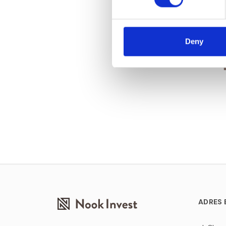
Jesteś
Na
Deny
ADRES 