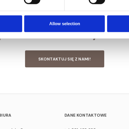
 zainterestowany tą inwe
pisz do nas, a nasz dora
Allow selection
pomoże Tobie w wyborze
SKONTAKTUJ SIĘ Z NAMI!
BIURA
DANE KONTAKTOWE