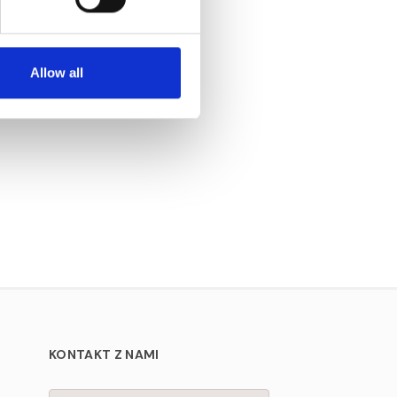
stycją?
dca
Allow all
.
KONTAKT Z NAMI